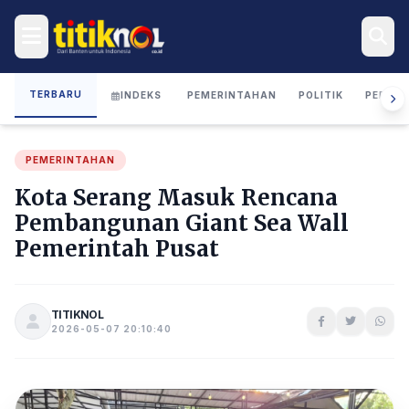
TERBARU
INDEKS
PEMERINTAHAN
POLITIK
PERIST
PEMERINTAHAN
Kota Serang Masuk Rencana
Pembangunan Giant Sea Wall
Pemerintah Pusat
TITIKNOL
2026-05-07 20:10:40