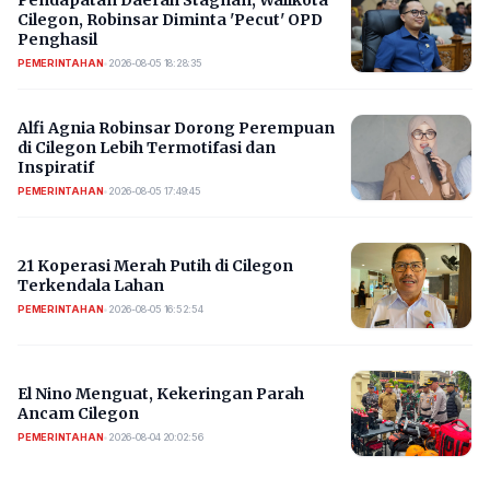
Cilegon, Robinsar Diminta 'Pecut' OPD
Penghasil
PEMERINTAHAN
•
2026-08-05 18:28:35
Alfi Agnia Robinsar Dorong Perempuan
di Cilegon Lebih Termotifasi dan
Inspiratif
PEMERINTAHAN
•
2026-08-05 17:49:45
21 Koperasi Merah Putih di Cilegon
Terkendala Lahan
PEMERINTAHAN
•
2026-08-05 16:52:54
El Nino Menguat, Kekeringan Parah
Ancam Cilegon
PEMERINTAHAN
•
2026-08-04 20:02:56