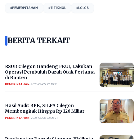
#
PEMERINTAHAN
#
TITIK NOL
#
LOLOS
BERITA TERKAIT
RSUD Cilegon Gandeng FKUI, Lakukan
Operasi Pembuluh Darah Otak Pertama
di Banten
PEMERINTAHAN
•
2026-08-05 22:10:34
Hasil Audit BPK, SILPA Cilegon
Membengkak Hingga Rp 126 Miliar
PEMERINTAHAN
•
2026-08-05 22:09:21
Pendapatan Daerah Stagnan, Walikota