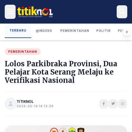
TERBARU
INDEKS
PEMERINTAHAN
POLITIK
PERIST
PEMERINTAHAN
Lolos Parkibraka Provinsi, Dua
Pelajar Kota Serang Melaju ke
Verifikasi Nasional
TITIKNOL
2026-05-19 14:13:30