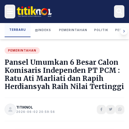
TERBARU
INDEKS
PEMERINTAHAN
POLITIK
PERIST
PEMERINTAHAN
Pansel Umumkan 6 Besar Calon
Komisaris Independen PT PCM :
Ratu Ati Marliati dan Rapih
Herdiansyah Raih Nilai Tertinggi
TITIKNOL
2026-06-02 20:59:56