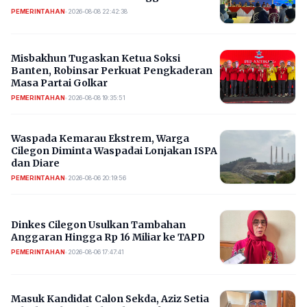
PEMERINTAHAN
•
2026-08-08 22:42:38
Misbakhun Tugaskan Ketua Soksi
Banten, Robinsar Perkuat Pengkaderan
Masa Partai Golkar
PEMERINTAHAN
•
2026-08-08 19:35:51
Waspada Kemarau Ekstrem, Warga
Cilegon Diminta Waspadai Lonjakan ISPA
dan Diare
PEMERINTAHAN
•
2026-08-06 20:19:56
Dinkes Cilegon Usulkan Tambahan
Anggaran Hingga Rp 16 Miliar ke TAPD
PEMERINTAHAN
•
2026-08-06 17:47:41
Masuk Kandidat Calon Sekda, Aziz Setia