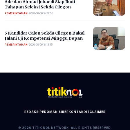
Ade dan Ahmad Jubaedi Siap Ikuti
Tahapan Seleksi Sekda Cilegon
PEMERINTAHAN
•
2026-08-06 16:39:53
5 Kandidat Calon Sekda Cilegon Bakal
Jalani Uji Kompetensi Minggu Depan
PEMERINTAHAN
•
2026-08-06 16:14:45
REDAKSI
PEDOMAN SIBER
KONTAK
DISCLAIMER
© 2026 TITIK NOL NETWORK. ALL RIGHTS RESERVED.