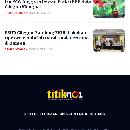
Isu PAW Anggota Dewan Fraksi PPP Kota
Cilegon Menguat
PEMERINTAHAN
•
2026-08-06 14:22:10
RSUD Cilegon Gandeng FKUI, Lakukan
Operasi Pembuluh Darah Otak Pertama
di Banten
PEMERINTAHAN
•
2026-08-05 22:10:34
REDAKSI
PEDOMAN SIBER
KONTAK
DISCLAIMER