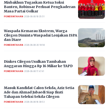
Misbakhun Tugaskan Ketua Soksi
Banten, Robinsar Perkuat Pengkaderan
Masa Partai Golkar
PEMERINTAHAN
•
2026-08-08 19:35:51
Waspada Kemarau Ekstrem, Warga
Cilegon Diminta Waspadai Lonjakan ISPA
dan Diare
PEMERINTAHAN
•
2026-08-06 20:19:56
Dinkes Cilegon Usulkan Tambahan
Anggaran Hingga Rp 16 Miliar ke TAPD
PEMERINTAHAN
•
2026-08-06 17:47:41
Masuk Kandidat Calon Sekda, Aziz Setia
Ade dan Ahmad Jubaedi Siap Ikuti
Tahapan Seleksi Sekda Cilegon
PEMERINTAHAN
•
2026-08-06 16:39:53