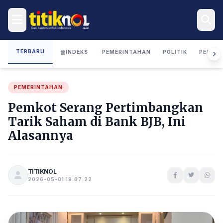
TERBARU
INDEKS
PEMERINTAHAN
POLITIK
PERIST
PEMERINTAHAN
Pemkot Serang Pertimbangkan
Tarik Saham di Bank BJB, Ini
Alasannya
TITIKNOL
2026-05-01 19:07:22