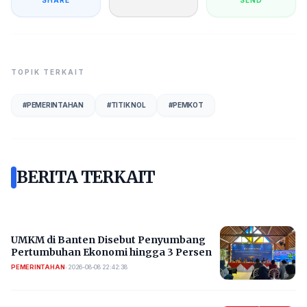
TOPIK TERKAIT
#
PEMERINTAHAN
#
TITIK NOL
#
PEMKOT
BERITA TERKAIT
UMKM di Banten Disebut Penyumbang
Pertumbuhan Ekonomi hingga 3 Persen
PEMERINTAHAN
•
2026-08-08 22:42:38