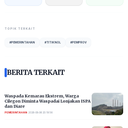
TOPIK TERKAIT
#
PEMERINTAHAN
#
TITIK NOL
#
PEMPROV
BERITA TERKAIT
Waspada Kemarau Ekstrem, Warga
Cilegon Diminta Waspadai Lonjakan ISPA
dan Diare
PEMERINTAHAN
•
2026-08-06 20:19:56