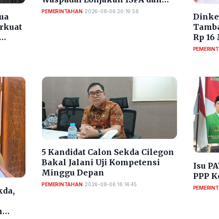
Diare
PEMERINTAHAN
•
2026-08-06 20:19:56
ua
Dinke
erkuat
Tamba
Rp 16
PEMERIN
5 Kandidat Calon Sekda Cilegon
Bakal Jalani Uji Kompetensi
Isu P
Minggu Depan
PPP K
PEMERINTAHAN
•
2026-08-06 16:14:45
PEMERIN
kda,
n