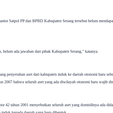
ait Kantor Satpol PP dan BPBD Kabupaten Serang tersebut belum mendap
in, belum ada jawaban dari pihak Kabupaten Serang," katanya.
tang penyerahan aset dari kabupaten induk ke daerah otonomi baru seb
un 2007 bahwa seluruh aset yang ada diwilayah otonomi baru wajib di
r 42 tahun 2001 menyebutkan seluruh aset yang domisilinya ada dida
a induk kepada daerah yang baru dibentuk.