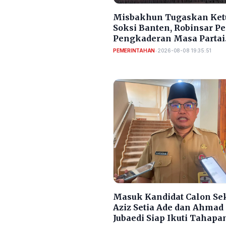
Misbakhun Tugaskan Ket
Soksi Banten, Robinsar P
Pengkaderan Masa Partai
Golkar
PEMERINTAHAN
•
2026-08-08 19:35:51
Masuk Kandidat Calon Se
Aziz Setia Ade dan Ahmad
Jubaedi Siap Ikuti Tahapa