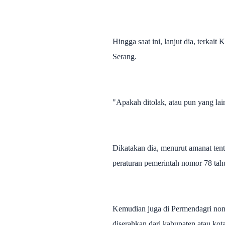
Hingga saat ini, lanjut dia, terk
Serang.
"Apakah ditolak, atau pun yang la
Dikatakan dia, menurut amanat ten
peraturan pemerintah nomor 78 tah
Kemudian juga di Permendagri nomo
diserahkan dari kabupaten atau kot