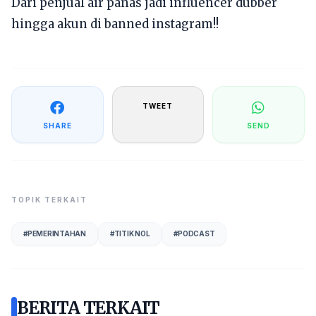
Dari penjual air panas jadi influencer dubber
hingga akun di banned instagram!!
TWEET
SHARE
SEND
TOPIK TERKAIT
#
PEMERINTAHAN
#
TITIK NOL
#
PODCAST
BERITA TERKAIT