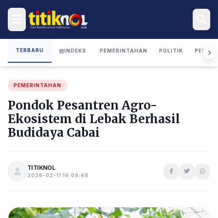
TERBARU
INDEKS
PEMERINTAHAN
POLITIK
PERIST
PEMERINTAHAN
Pondok Pesantren Agro-
Ekosistem di Lebak Berhasil
Budidaya Cabai
TITIKNOL
2026-02-11 16:09:48