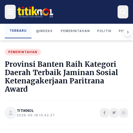
TERBARU
INDEKS
PEMERINTAHAN
POLITIK
PERIST
PEMERINTAHAN
Provinsi Banten Raih Kategori
Daerah Terbaik Jaminan Sosial
Ketenagakerjaan Paritrana
Award
TITIKNOL
2026-05-18 13:42:27