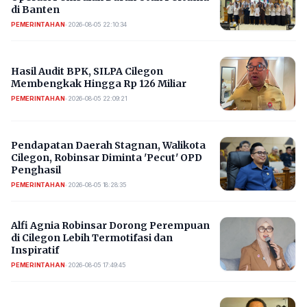
di Banten
PEMERINTAHAN
•
2026-08-05 22:10:34
Hasil Audit BPK, SILPA Cilegon
Membengkak Hingga Rp 126 Miliar
PEMERINTAHAN
•
2026-08-05 22:09:21
Pendapatan Daerah Stagnan, Walikota
Cilegon, Robinsar Diminta 'Pecut' OPD
Penghasil
PEMERINTAHAN
•
2026-08-05 18:28:35
Alfi Agnia Robinsar Dorong Perempuan
di Cilegon Lebih Termotifasi dan
Inspiratif
PEMERINTAHAN
•
2026-08-05 17:49:45