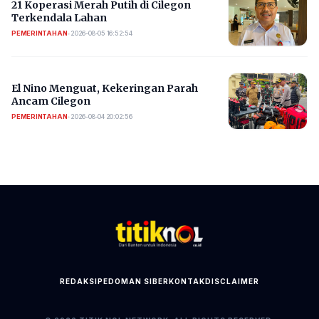
21 Koperasi Merah Putih di Cilegon
Terkendala Lahan
PEMERINTAHAN
•
2026-08-05 16:52:54
El Nino Menguat, Kekeringan Parah
Ancam Cilegon
PEMERINTAHAN
•
2026-08-04 20:02:56
REDAKSI
PEDOMAN SIBER
KONTAK
DISCLAIMER