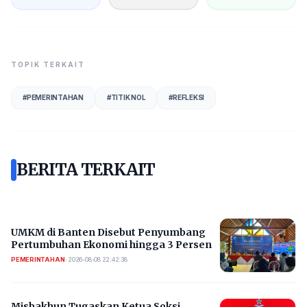
TOPIK TERKAIT
#
PEMERINTAHAN
#
TITIK NOL
#
REFLEKSI
BERITA TERKAIT
UMKM di Banten Disebut Penyumbang
Pertumbuhan Ekonomi hingga 3 Persen
PEMERINTAHAN
•
2026-08-08 22:42:38
Misbakhun Tugaskan Ketua Soksi