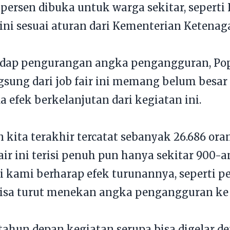
 persen dibuka untuk warga sekitar, sepert
 ini sesuai aturan dari Kementerian Ketenag
adap pengurangan angka pengangguran, P
sung dari job fair ini memang belum besar 
 efek berkelanjutan dari kegiatan ini.
kita terakhir tercatat sebanyak 26.686 ora
ir ini terisi penuh pun hanya sekitar 900-a
i kami berharap efek turunannya, seperti p
isa turut menekan angka pengangguran ke d
tahun depan kegiatan serupa bisa digelar d