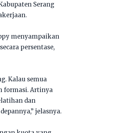
i Kabupaten Serang
akerjaan.
oppy menyampaikan
secara persentase,
ng. Kalau semua
n formasi. Artinya
elatihan dan
epannya,” jelasnya.
engan kuota yang