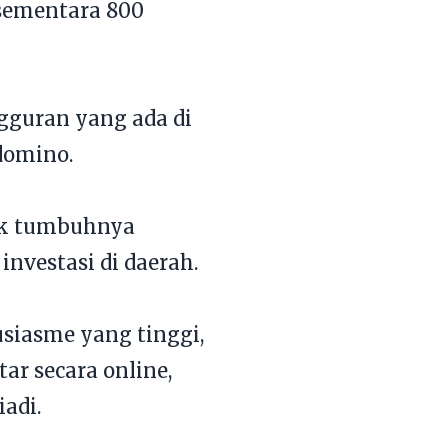
, sementara 800
gguran yang ada di
domino.
rak tumbuhnya
nvestasi di daerah.
usiasme yang tinggi,
ar secara online,
iadi.