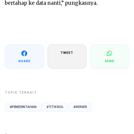
bertahap ke data nanti,” pungkasnya.
TWEET
SHARE
SEND
TOPIK TERKAIT
#
PEMERINTAHAN
#
TITIK NOL
#
SERVER