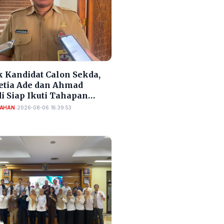
 Kandidat Calon Sekda,
Setia Ade dan Ahmad
i Siap Ikuti Tahapan
si Sekda Cilegon
TAHAN
•
2026-08-06 16:39:53