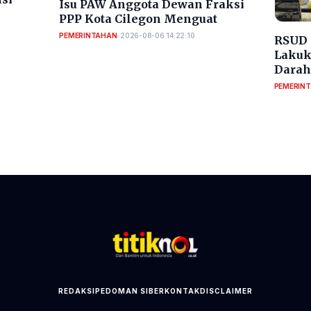
Isu PAW Anggota Dewan Fraksi
PPP Kota Cilegon Menguat
PEMERINTAHAN
•
2026-08-06 14:22:10
RSUD 
Lakuk
Darah
PEMERIN
REDAKSI
PEDOMAN SIBER
KONTAK
DISCLAIMER