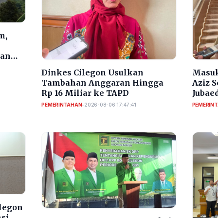
m,
dan
Dinkes Cilegon Usulkan
Masuk
Tambahan Anggaran Hingga
Aziz 
Rp 16 Miliar ke TAPD
Jubaed
Selek
PEMERINTAHAN
•
2026-08-06 17:47:41
PEMERIN
ilegon
nsi