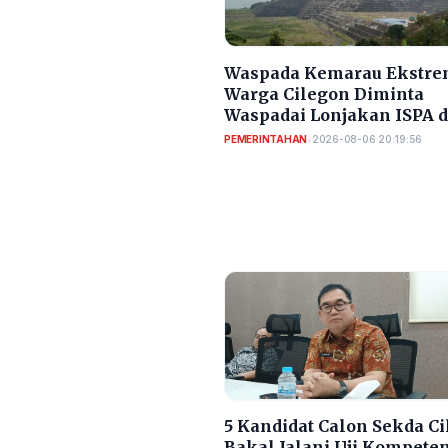
Waspada Kemarau Ekstre
Warga Cilegon Diminta
Waspadai Lonjakan ISPA 
Diare
PEMERINTAHAN
•
2026-08-06 20:19:56
5 Kandidat Calon Sekda C
Bakal Jalani Uji Kompete