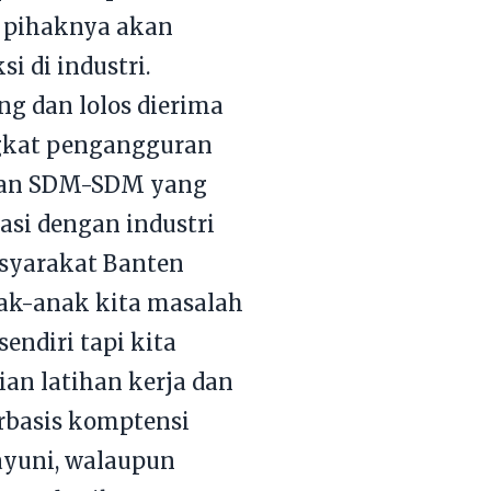
i, pihaknya akan
i di industri.
ng dan lolos dierima
ngkat pengangguran
takan SDM-SDM yang
nasi dengan industri
syarakat Banten
anak-anak kita masalah
endiri tapi kita
an latihan kerja dan
erbasis komptensi
Bayuni, walaupun