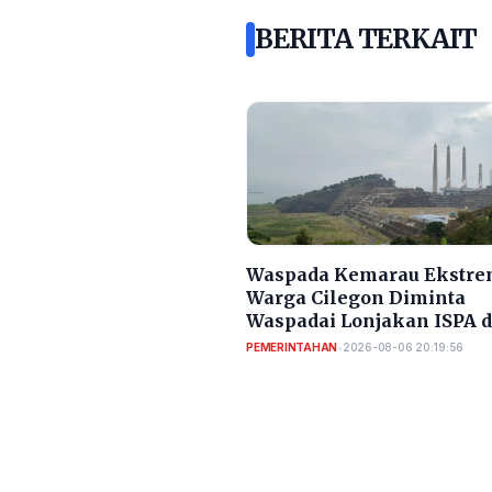
BERITA TERKAIT
Waspada Kemarau Ekstre
Warga Cilegon Diminta
Waspadai Lonjakan ISPA 
Diare
PEMERINTAHAN
•
2026-08-06 20:19:56