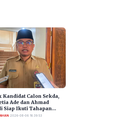
 Kandidat Calon Sekda,
Setia Ade dan Ahmad
i Siap Ikuti Tahapan
si Sekda Cilegon
TAHAN
•
2026-08-06 16:39:53