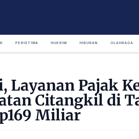
IK
PERISTIWA
HUKRIM
HIBURAN
OLAHRAGA
i, Layanan Pajak K
tan Citangkil di T
p169 Miliar