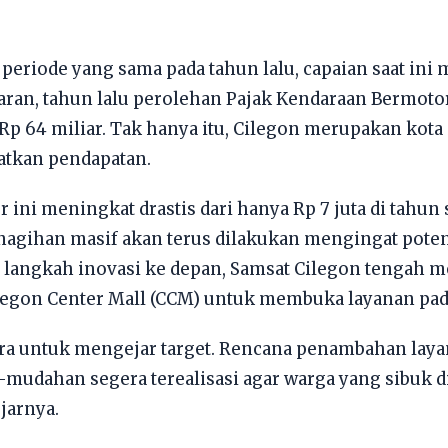
periode yang sama pada tahun lalu, capaian saat in
aran, tahun lalu perolehan Pajak Kendaraan Bermoto
p 64 miliar. Tak hanya itu, Cilegon merupakan kota in
atkan pendapatan.
ktor ini meningkat drastis dari hanya Rp 7 juta di tah
Penagihan masif akan terus dilakukan mengingat poten
i langkah inovasi ke depan, Samsat Cilegon tengah 
legon Center Mall (CCM) untuk membuka layanan pada
tra untuk mengejar target. Rencana penambahan lay
udahan segera terealisasi agar warga yang sibuk di 
ujarnya.