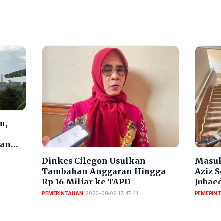
m,
dan
Dinkes Cilegon Usulkan
Masuk
Tambahan Anggaran Hingga
Aziz 
Rp 16 Miliar ke TAPD
Jubaed
Selek
PEMERINTAHAN
•
2026-08-06 17:47:41
PEMERIN