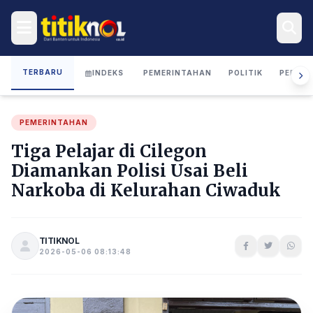
TERBARU
INDEKS
PEMERINTAHAN
POLITIK
PERIST
PEMERINTAHAN
Tiga Pelajar di Cilegon
Diamankan Polisi Usai Beli
Narkoba di Kelurahan Ciwaduk
TITIKNOL
2026-05-06 08:13:48