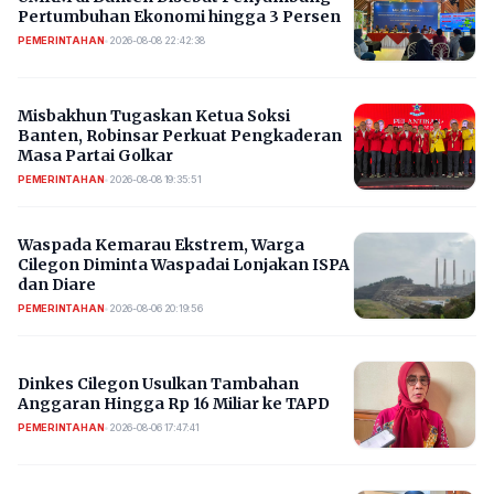
Pertumbuhan Ekonomi hingga 3 Persen
PEMERINTAHAN
•
2026-08-08 22:42:38
Misbakhun Tugaskan Ketua Soksi
Banten, Robinsar Perkuat Pengkaderan
Masa Partai Golkar
PEMERINTAHAN
•
2026-08-08 19:35:51
Waspada Kemarau Ekstrem, Warga
Cilegon Diminta Waspadai Lonjakan ISPA
dan Diare
PEMERINTAHAN
•
2026-08-06 20:19:56
Dinkes Cilegon Usulkan Tambahan
Anggaran Hingga Rp 16 Miliar ke TAPD
PEMERINTAHAN
•
2026-08-06 17:47:41