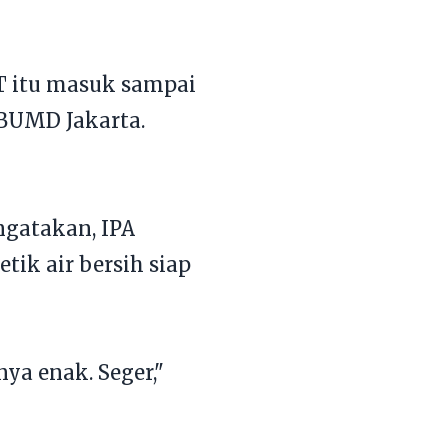
T itu masuk sampai
 BUMD Jakarta.
gatakan, IPA
tik air bersih siap
ya enak. Seger,"