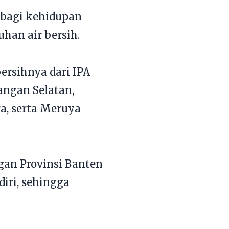
 bagi kehidupan
an air bersih.
bersihnya dari IPA
angan Selatan,
ra, serta Meruya
an Provinsi Banten
iri, sehingga