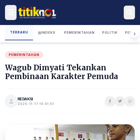
TERBARU
INDEKS
PEMERINTAHAN
POLITIK
PERIST
PEMERINTAHAN
Wagub Dimyati Tekankan
Pembinaan Karakter Pemuda
REDAKSI
2025-11-17 14:01:51