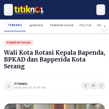
TERBARU
INDEKS
PEMERINTAHAN
POLITIK
PERIST
PEMERINTAHAN
Wali Kota Rotasi Kepala Bapenda,
BPKAD dan Bapperida Kota
Serang
TITIKNOL
2026-04-02 10:05:08