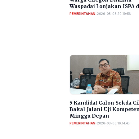
Waspadai Lonjakan ISPA 
Diare
PEMERINTAHAN
•
2026-08-06 20:19:56
5 Kandidat Calon Sekda C
Bakal Jalani Uji Kompete
Minggu Depan
PEMERINTAHAN
•
2026-08-06 16:14:45