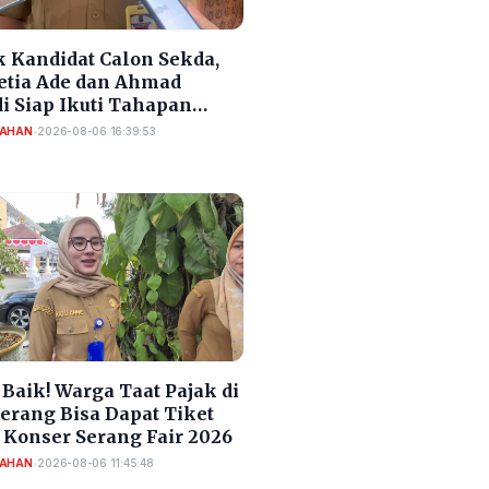
 Kandidat Calon Sekda,
Setia Ade dan Ahmad
i Siap Ikuti Tahapan
si Sekda Cilegon
TAHAN
•
2026-08-06 16:39:53
Baik! Warga Taat Pajak di
Serang Bisa Dapat Tiket
 Konser Serang Fair 2026
TAHAN
•
2026-08-06 11:45:48