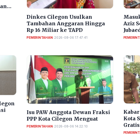
dan
Dinkes Cilegon Usulkan
Masuk
Tambahan Anggaran Hingga
Aziz 
Rp 16 Miliar ke TAPD
Jubaed
Selek
PEMERINTAHAN
•
2026-08-06 17:47:41
PEMERIN
ilegon
nsi
Kabar 
Isu PAW Anggota Dewan Fraksi
Kota 
PPP Kota Cilegon Menguat
Gratis
PEMERINTAHAN
•
2026-08-06 14:22:10
PEMERIN