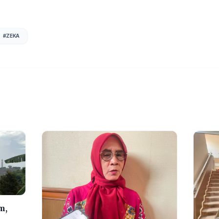
#
ZEKA
m,