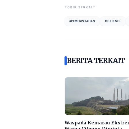
TOPIK TERKAIT
#
PEMERINTAHAN
#
TITIK NOL
BERITA TERKAIT
Waspada Kemarau Ekstre
Warga Cilegon Diminta