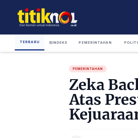
TERBARU
INDEKS
PEMERINTAHAN
POLIT
PEMERINTAHAN
Zeka Bac
Atas Pres
Kejuaraa