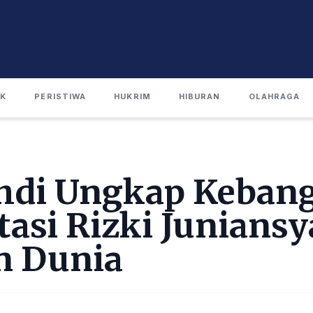
IK
PERISTIWA
HUKRIM
HIBURAN
OLAHRAGA
hdi Ungkap Keban
tasi Rizki Juniansy
n Dunia