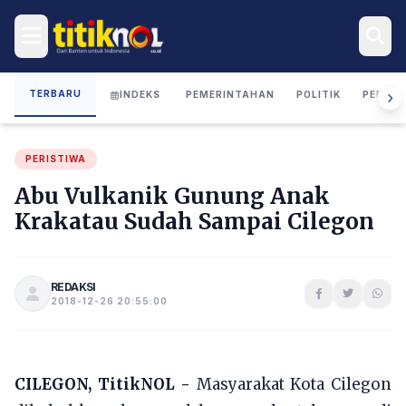
TERBARU
INDEKS
PEMERINTAHAN
POLITIK
PERIST
PERISTIWA
Abu Vulkanik Gunung Anak
Krakatau Sudah Sampai Cilegon
REDAKSI
2018-12-26 20:55:00
CILEGON, TitikNOL -
Masyarakat Kota Cilegon