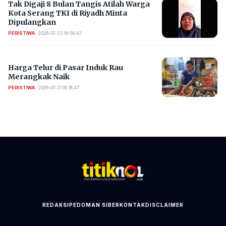
​Tak Digaji 8 Bulan Tangis Atilah Warga
Kota Serang TKI di Riyadh Minta
Dipulangkan
PERISTIWA
•
2026-07-22 19:54:42
Harga Telur di Pasar Induk Rau
Merangkak Naik
PERISTIWA
•
2026-07-21 18:18:47
REDAKSI
PEDOMAN SIBER
KONTAK
DISCLAIMER