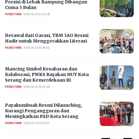
Presisi di Lebak Rampung Dibangun
Cuma 3 Bulan
PERISTIWA
•
2026-08-03 22:47:39
Berawal dari Garasi, TBM 3AO Resmi
Hadir untuk Menggerakkan Literasi
PERISTIWA
•
2026-08-03 15:46:02
Mancing Simbol Kesabaran dan
Kolaborasi, PWKS Rayakan HUT Kota
Serang dan Kemerdekaan RI
PERISTIWA
•
2026-08-02 16:02:09
Payakumbuah Resmi Dilaunching,
Kurangi Pengangguran dan
Meningkatkan PAD Kota Serang
PERISTIWA
•
2026-07-24 19:03:07