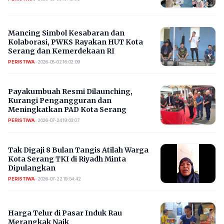
Mancing Simbol Kesabaran dan
Kolaborasi, PWKS Rayakan HUT Kota
Serang dan Kemerdekaan RI
PERISTIWA
•
2026-08-02 16:02:09
Payakumbuah Resmi Dilaunching,
Kurangi Pengangguran dan
Meningkatkan PAD Kota Serang
PERISTIWA
•
2026-07-24 19:03:07
​Tak Digaji 8 Bulan Tangis Atilah Warga
Kota Serang TKI di Riyadh Minta
Dipulangkan
PERISTIWA
•
2026-07-22 19:54:42
Harga Telur di Pasar Induk Rau
Merangkak Naik