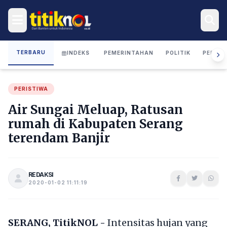
TERBARU
INDEKS
PEMERINTAHAN
POLITIK
PERIST
PERISTIWA
Air Sungai Meluap, Ratusan
rumah di Kabupaten Serang
terendam Banjir
REDAKSI
2020-01-02 11:11:19
SERANG, TitikNOL -
Intensitas hujan yang