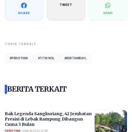
TWEET
SHARE
SEND
TOPIK TERKAIT
#
PERISTIWA
#
TITIK NOL
#
BERTAMBAH,
BERITA TERKAIT
Bak Legenda Sangkuriang, 42 Jembatan
Presisi di Lebak Rampung Dibangun
Cuma 3 Bulan
PERISTIWA
•
2026-08-03 22:47:39