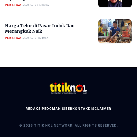
PERISTIWA
•
2026-07-22 19:54:42
Harga Telur di Pasar Induk Rau
Merangkak Naik
PERISTIWA
•
2026-07-21 18:18:47
REDAKSI
PEDOMAN SIBER
KONTAK
DISCLAIMER
© 2026 TITIK NOL NETWORK. ALL RIGHTS RESERVED.