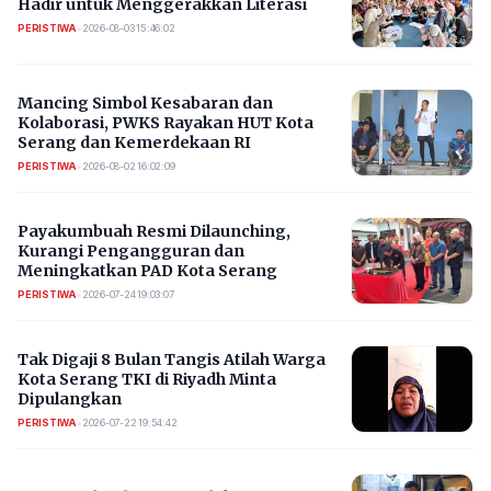
Hadir untuk Menggerakkan Literasi
PERISTIWA
•
2026-08-03 15:46:02
Mancing Simbol Kesabaran dan
Kolaborasi, PWKS Rayakan HUT Kota
Serang dan Kemerdekaan RI
PERISTIWA
•
2026-08-02 16:02:09
Payakumbuah Resmi Dilaunching,
Kurangi Pengangguran dan
Meningkatkan PAD Kota Serang
PERISTIWA
•
2026-07-24 19:03:07
​Tak Digaji 8 Bulan Tangis Atilah Warga
Kota Serang TKI di Riyadh Minta
Dipulangkan
PERISTIWA
•
2026-07-22 19:54:42