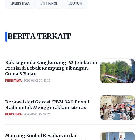
#
PERISTIWA
#
TITIK NOL
#
BUTUH
BERITA TERKAIT
Bak Legenda Sangkuriang, 42 Jembatan
Presisi di Lebak Rampung Dibangun
Cuma 3 Bulan
PERISTIWA
•
2026-08-03 22:47:39
Berawal dari Garasi, TBM 3AO Resmi
Hadir untuk Menggerakkan Literasi
PERISTIWA
•
2026-08-03 15:46:02
Mancing Simbol Kesabaran dan