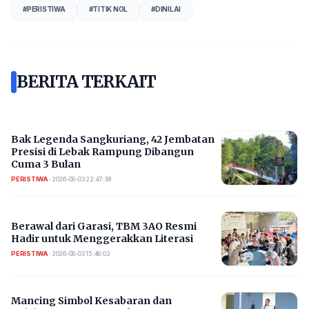
#
PERISTIWA
#
TITIK NOL
#
DINILAI
BERITA TERKAIT
Bak Legenda Sangkuriang, 42 Jembatan
Presisi di Lebak Rampung Dibangun
Cuma 3 Bulan
PERISTIWA
•
2026-08-03 22:47:39
Berawal dari Garasi, TBM 3AO Resmi
Hadir untuk Menggerakkan Literasi
PERISTIWA
•
2026-08-03 15:46:02
Mancing Simbol Kesabaran dan