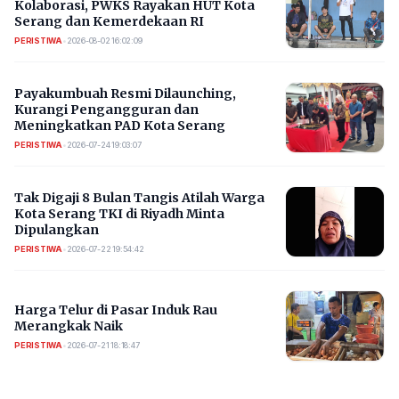
Kolaborasi, PWKS Rayakan HUT Kota
Serang dan Kemerdekaan RI
PERISTIWA
•
2026-08-02 16:02:09
Payakumbuah Resmi Dilaunching,
Kurangi Pengangguran dan
Meningkatkan PAD Kota Serang
PERISTIWA
•
2026-07-24 19:03:07
​Tak Digaji 8 Bulan Tangis Atilah Warga
Kota Serang TKI di Riyadh Minta
Dipulangkan
PERISTIWA
•
2026-07-22 19:54:42
Harga Telur di Pasar Induk Rau
Merangkak Naik
PERISTIWA
•
2026-07-21 18:18:47