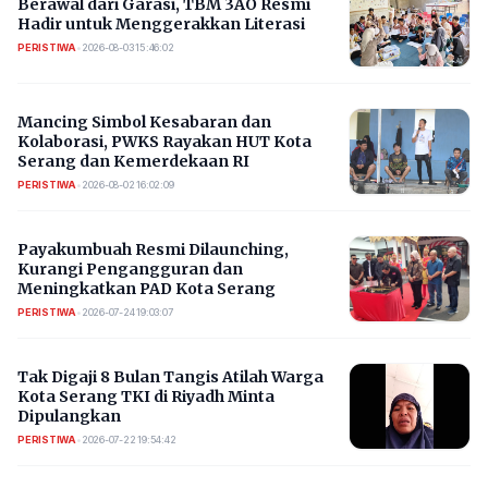
Berawal dari Garasi, TBM 3AO Resmi
Hadir untuk Menggerakkan Literasi
PERISTIWA
•
2026-08-03 15:46:02
Mancing Simbol Kesabaran dan
Kolaborasi, PWKS Rayakan HUT Kota
Serang dan Kemerdekaan RI
PERISTIWA
•
2026-08-02 16:02:09
Payakumbuah Resmi Dilaunching,
Kurangi Pengangguran dan
Meningkatkan PAD Kota Serang
PERISTIWA
•
2026-07-24 19:03:07
​Tak Digaji 8 Bulan Tangis Atilah Warga
Kota Serang TKI di Riyadh Minta
Dipulangkan
PERISTIWA
•
2026-07-22 19:54:42