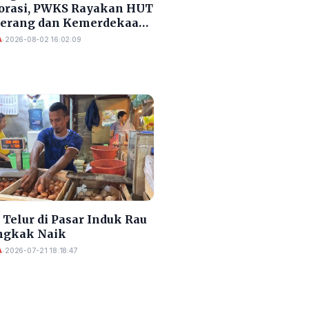
orasi, PWKS Rayakan HUT
Serang dan Kemerdekaan
A
•
2026-08-02 16:02:09
Telur di Pasar Induk Rau
gkak Naik
A
•
2026-07-21 18:18:47