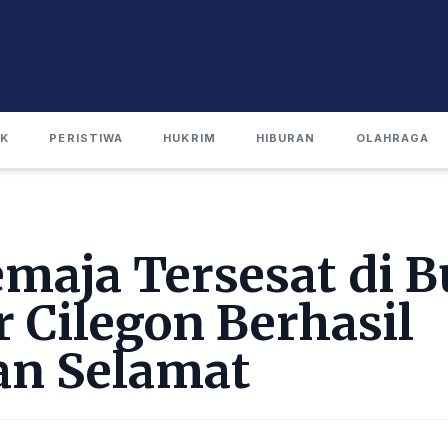
IK
PERISTIWA
HUKRIM
HIBURAN
OLAHRAGA
maja Tersesat di B
 Cilegon Berhasil
n Selamat