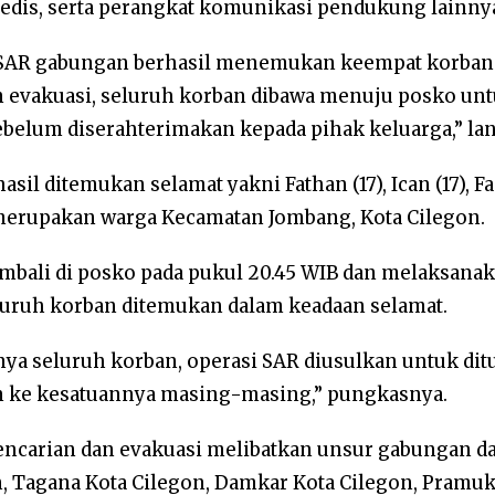
edis, serta perangkat komunikasi pendukung lainnya
m SAR gabungan berhasil menemukan keempat korban
an evakuasi, seluruh korban dibawa menuju posko un
belum diserahterimakan kepada pihak keluarga,” lan
il ditemukan selamat yakni Fathan (17), Ican (17), Fa
 merupakan warga Kecamatan Jombang, Kota Cilegon.
mbali di posko pada pukul 20.45 WIB dan melaksanak
eluruh korban ditemukan dalam keadaan selamat.
ya seluruh korban, operasi SAR diusulkan untuk dit
an ke kesatuannya masing-masing,” pungkasnya.
pencarian dan evakuasi melibatkan unsur gabungan d
, Tagana Kota Cilegon, Damkar Kota Cilegon, Pramuka