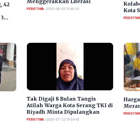
Menggerakkan Literasi
Kolab
, 42
PERISTIWA
•
2026-08-03 15:46:02
Kota 
RI
 3
PERISTIW
​Tak Digaji 8 Bulan Tangis
Harga 
Atilah Warga Kota Serang TKI di
Meran
Riyadh Minta Dipulangkan
PERISTIW
PERISTIWA
•
2026-07-22 19:54:42