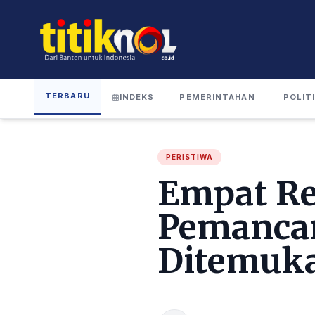
TERBARU
INDEKS
PEMERINTAHAN
POLIT
PERISTIWA
Empat Re
Pemancar
Ditemuka