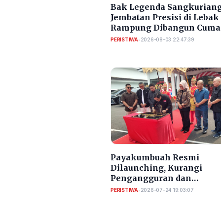
Bak Legenda Sangkuriang
Jembatan Presisi di Lebak
Rampung Dibangun Cuma
Bulan
PERISTIWA
•
2026-08-03 22:47:39
Payakumbuah Resmi
Dilaunching, Kurangi
Pengangguran dan
Meningkatkan PAD Kota
PERISTIWA
•
2026-07-24 19:03:07
Serang