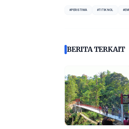
#
PERISTIWA
#
TITIK NOL
#
EM
BERITA TERKAIT