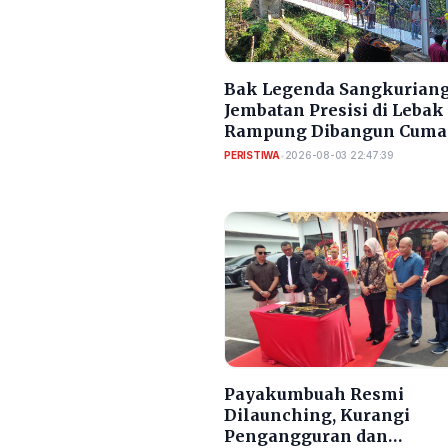
Bak Legenda Sangkuriang
Jembatan Presisi di Lebak
Rampung Dibangun Cuma
Bulan
PERISTIWA
•
2026-08-03 22:47:39
Payakumbuah Resmi
Dilaunching, Kurangi
Pengangguran dan