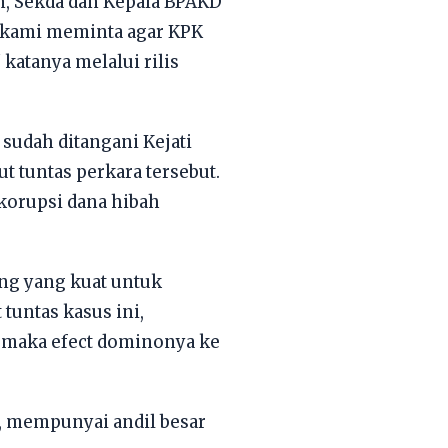
m, Sekda dan Kepala BPAKD
, kami meminta agar KPK
 katanya melalui rilis
sudah ditangani Kejati
 tuntas perkara tersebut.
korupsi dana hibah
ang yang kuat untuk
tuntas kasus ini,
s, maka efect dominonya ke
h, mempunyai andil besar