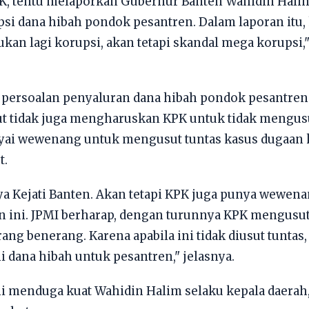
KPK, tentu melaporkan Gubernur Banten Wahidin Hali
psi dana hibah pondok pesantren. Dalam laporan itu
ukan lagi korupsi, akan tetapi skandal mega korupsi,"
 persoalan penyaluran dana hibah pondok pesantren 
t tidak juga mengharuskan KPK untuk tidak mengusut
yai wewenang untuk mengusut tuntas kasus dugaan 
t.
caya Kejati Banten. Akan tetapi KPK juga punya wewen
 ini. JPMI berharap, dengan turunnya KPK mengusut 
rang benerang. Karena apabila ini tidak diusut tunta
ni dana hibah untuk pesantren," jelasnya.
eni menduga kuat Wahidin Halim selaku kepala daera