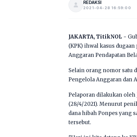
REDAKSI
2021-04-28 16:59:00
JAKARTA, TitikNOL -
Gub
(KPK) ihwal kasus dugaan
Anggaran Pendapatan Belan
Selain orang nomor satu d
Pengelola Anggaran dan As
Pelaporan dilakukan oleh
(28/4/2021). Menurut peni
dana hibah Ponpes yang sa
tersebut.