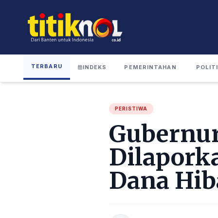
TERBARU
INDEKS
PEMERINTAHAN
POLIT
PERISTIWA
Gubernur
Dilapork
Dana Hib