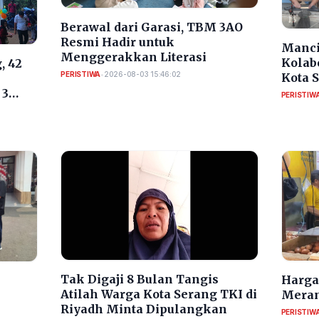
Berawal dari Garasi, TBM 3AO
Resmi Hadir untuk
Manci
Menggerakkan Literasi
Kolab
, 42
PERISTIWA
•
2026-08-03 15:46:02
Kota 
RI
 3
PERISTIW
​Tak Digaji 8 Bulan Tangis
Harga 
Atilah Warga Kota Serang TKI di
Meran
Riyadh Minta Dipulangkan
PERISTIW