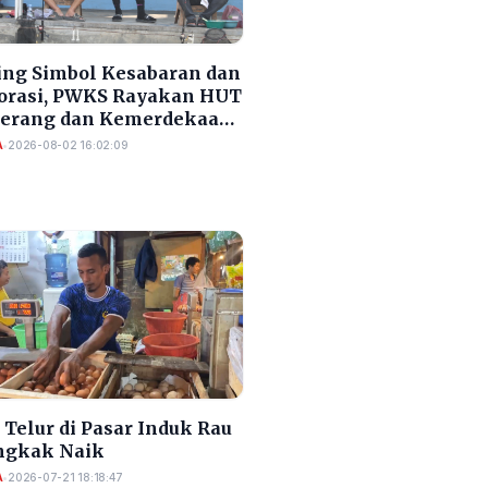
ng Simbol Kesabaran dan
orasi, PWKS Rayakan HUT
Serang dan Kemerdekaan
A
•
2026-08-02 16:02:09
Telur di Pasar Induk Rau
gkak Naik
A
•
2026-07-21 18:18:47