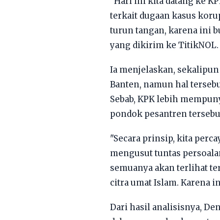
"Hari ini kita datang ke 
terkait dugaan kasus koru
turun tangan, karena ini b
yang dikirim ke TitikNOL.
Ia menjelaskan, sekalipun
Banten, namun hal tersebu
Sebab, KPK lebih mempun
pondok pesantren tersebu
"Secara prinsip, kita per
mengusut tuntas persoalan
semuanya akan terlihat te
citra umat Islam. Karena i
Dari hasil analisisnya, D