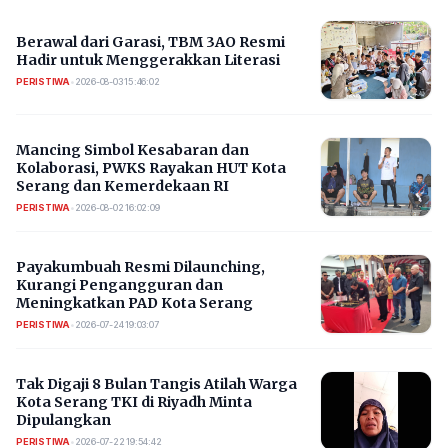
Berawal dari Garasi, TBM 3AO Resmi
Hadir untuk Menggerakkan Literasi
PERISTIWA
•
2026-08-03 15:46:02
Mancing Simbol Kesabaran dan
Kolaborasi, PWKS Rayakan HUT Kota
Serang dan Kemerdekaan RI
PERISTIWA
•
2026-08-02 16:02:09
Payakumbuah Resmi Dilaunching,
Kurangi Pengangguran dan
Meningkatkan PAD Kota Serang
PERISTIWA
•
2026-07-24 19:03:07
​Tak Digaji 8 Bulan Tangis Atilah Warga
Kota Serang TKI di Riyadh Minta
Dipulangkan
PERISTIWA
•
2026-07-22 19:54:42