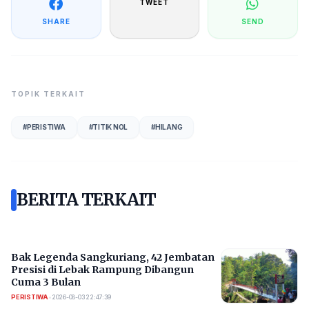
TWEET
SHARE
SEND
TOPIK TERKAIT
#
PERISTIWA
#
TITIK NOL
#
HILANG
BERITA TERKAIT
Bak Legenda Sangkuriang, 42 Jembatan
Presisi di Lebak Rampung Dibangun
Cuma 3 Bulan
PERISTIWA
•
2026-08-03 22:47:39