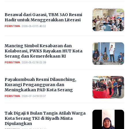
Berawal dari Garasi, TBM 3AO Resmi
Hadir untuk Menggerakkan Literasi
PERISTIWA
•
2026-08-03 15:46:02
Mancing Simbol Kesabaran dan
Kolaborasi, PWKS Rayakan HUT Kota
Serang dan Kemerdekaan RI
PERISTIWA
•
2026-08-02 16:02:09
Payakumbuah Resmi Dilaunching,
Kurangi Pengangguran dan
Meningkatkan PAD Kota Serang
PERISTIWA
•
2026-07-24 19:03:07
​Tak Digaji 8 Bulan Tangis Atilah Warga
Kota Serang TKI di Riyadh Minta
Dipulangkan