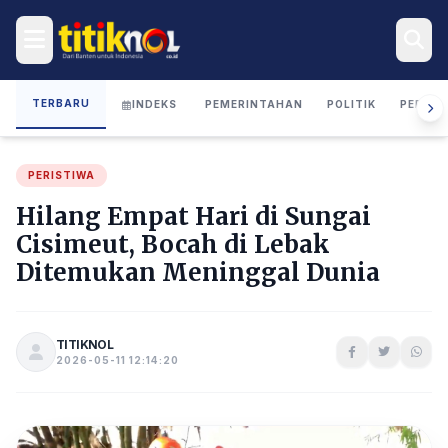
TERBARU
INDEKS
PEMERINTAHAN
POLITIK
PERIST
PERISTIWA
Hilang Empat Hari di Sungai
Cisimeut, Bocah di Lebak
Ditemukan Meninggal Dunia
TITIKNOL
2026-05-11 12:14:20