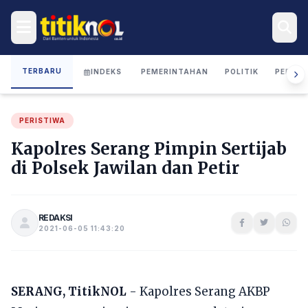
TERBARU
INDEKS
PEMERINTAHAN
POLITIK
PERIST
PERISTIWA
Kapolres Serang Pimpin Sertijab
di Polsek Jawilan dan Petir
REDAKSI
2021-06-05 11:43:20
SERANG, TitikNOL
- Kapolres Serang AKBP