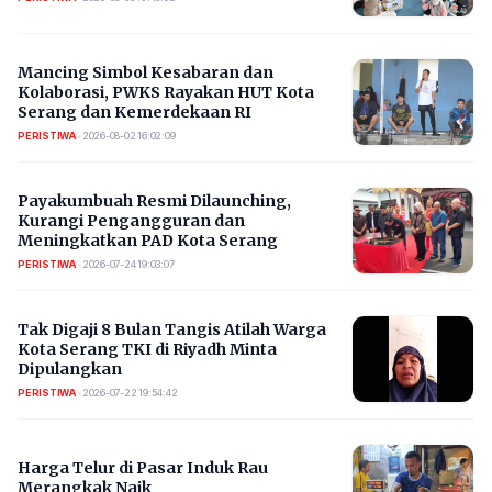
Mancing Simbol Kesabaran dan
Kolaborasi, PWKS Rayakan HUT Kota
Serang dan Kemerdekaan RI
PERISTIWA
•
2026-08-02 16:02:09
Payakumbuah Resmi Dilaunching,
Kurangi Pengangguran dan
Meningkatkan PAD Kota Serang
PERISTIWA
•
2026-07-24 19:03:07
​Tak Digaji 8 Bulan Tangis Atilah Warga
Kota Serang TKI di Riyadh Minta
Dipulangkan
PERISTIWA
•
2026-07-22 19:54:42
Harga Telur di Pasar Induk Rau
Merangkak Naik