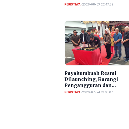
Bulan
PERISTIWA
•
2026-08-03 22:47:39
Payakumbuah Resmi
Dilaunching, Kurangi
Pengangguran dan
Meningkatkan PAD Kota
PERISTIWA
•
2026-07-24 19:03:07
Serang