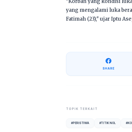
"Korban yang kondisi luk
yang mengalami luka berat 
Fatimah (23)," ujar Iptu As
SHARE
TOPIK TERKAIT
#
PERISTIWA
#
TITIK NOL
#
KO