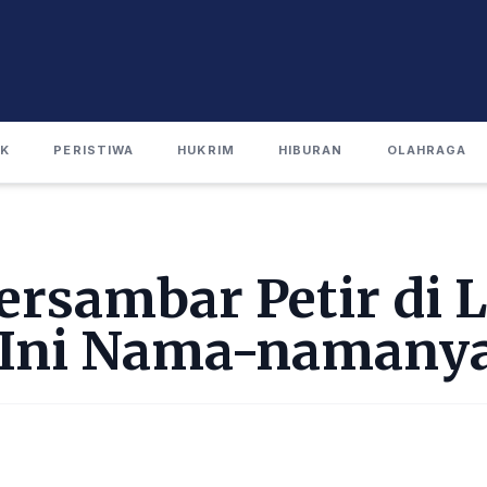
IK
PERISTIWA
HUKRIM
HIBURAN
OLAHRAGA
ersambar Petir di 
, Ini Nama-namany