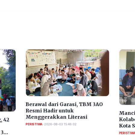
Berawal dari Garasi, TBM 3AO
Resmi Hadir untuk
Manci
Menggerakkan Literasi
Kolab
, 42
PERISTIWA
•
2026-08-03 15:46:02
Kota 
RI
 3
PERISTIW