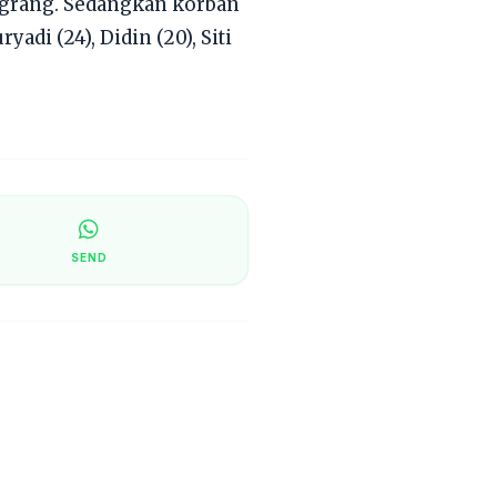
ograng. Sedangkan korban
di (24), Didin (20), Siti
SEND