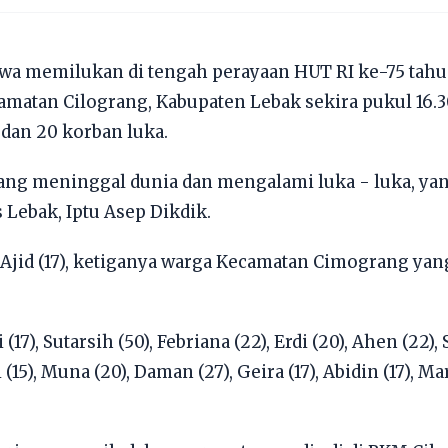
iwa memilukan di tengah perayaan HUT RI ke-75 tahun
matan Cilograng, Kabupaten Lebak sekira pukul 16.30
dan 20 korban luka.
yang meninggal dunia dan mengalami luka - luka, yan
 Lebak, Iptu Asep Dikdik.
dan Ajid (17), ketiganya warga Kecamatan Cimograng y
7), Sutarsih (50), Febriana (22), Erdi (20), Ahen (22), So
i (15), Muna (20), Daman (27), Geira (17), Abidin (17), Ma