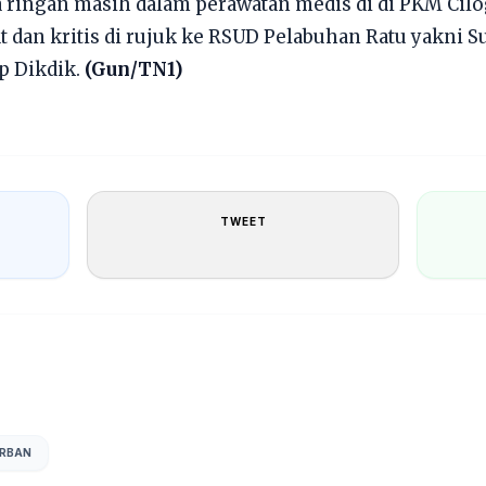
a ringan masih dalam perawatan medis di di PKM Cil
dan kritis di rujuk ke RSUD Pelabuhan Ratu yakni Surya
ep Dikdik.
(Gun/TN1)
TWEET
RBAN