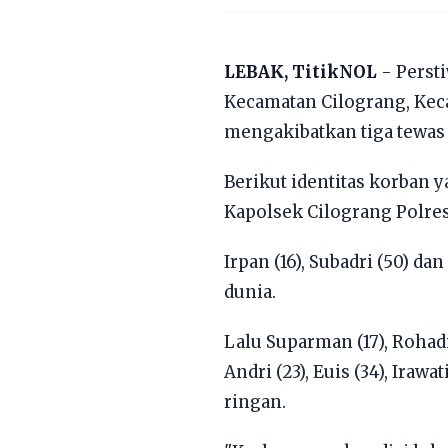
LEBAK, TitikNOL
- Perst
Kecamatan Cilograng, Keca
mengakibatkan tiga tewas 
Berikut identitas korban 
Kapolsek Cilograng Polres
Irpan (16), Subadri (50) 
dunia.
Lalu Suparman (17), Rohadi (1
Andri (23), Euis (34), Irawat
ringan.