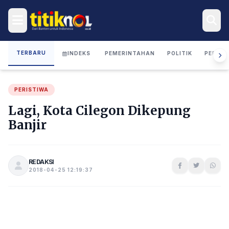
TERBARU
INDEKS
PEMERINTAHAN
POLITIK
PERIST
PERISTIWA
Lagi, Kota Cilegon Dikepung
Banjir
REDAKSI
2018-04-25 12:19:37