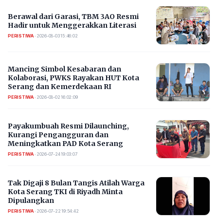
Berawal dari Garasi, TBM 3AO Resmi
Hadir untuk Menggerakkan Literasi
PERISTIWA
•
2026-08-03 15:46:02
Mancing Simbol Kesabaran dan
Kolaborasi, PWKS Rayakan HUT Kota
Serang dan Kemerdekaan RI
PERISTIWA
•
2026-08-02 16:02:09
Payakumbuah Resmi Dilaunching,
Kurangi Pengangguran dan
Meningkatkan PAD Kota Serang
PERISTIWA
•
2026-07-24 19:03:07
​Tak Digaji 8 Bulan Tangis Atilah Warga
Kota Serang TKI di Riyadh Minta
Dipulangkan
PERISTIWA
•
2026-07-22 19:54:42