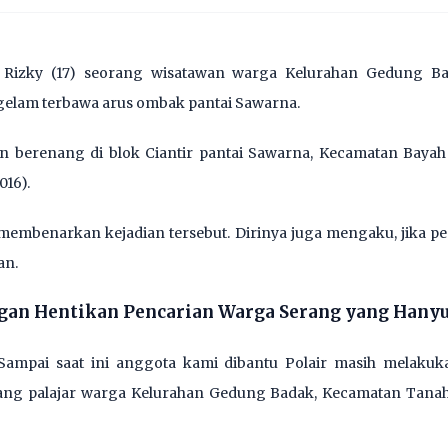
izky (17) seorang wisatawan warga Kelurahan Gedung Bad
gelam terbawa arus ombak pantai Sawarna.
rban berenang di blok Ciantir pantai Sawarna, Kecamatan Baya
016).
embenarkan kejadian tersebut. Dirinya juga mengaku, jika p
an.
gan Hentikan Pencarian Warga Serang yang Hanyu
ampai saat ini anggota kami dibantu Polair masih melakuka
g palajar warga Kelurahan Gedung Badak, Kecamatan Tanah S