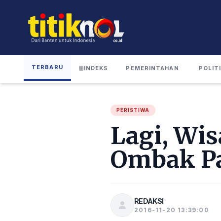
TERBARU
INDEKS
PEMERINTAHAN
POLIT
PERISTIWA
Lagi, Wi
Ombak Pa
REDAKSI
2016-11-20 13:39:00