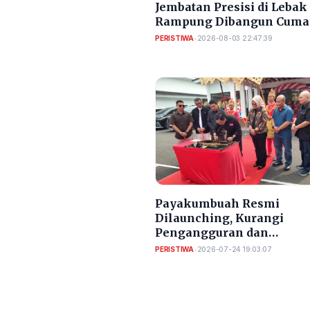
Jembatan Presisi di Lebak
Rampung Dibangun Cuma
Bulan
PERISTIWA
•
2026-08-03 22:47:39
Payakumbuah Resmi
Dilaunching, Kurangi
Pengangguran dan
Meningkatkan PAD Kota
PERISTIWA
•
2026-07-24 19:03:07
Serang