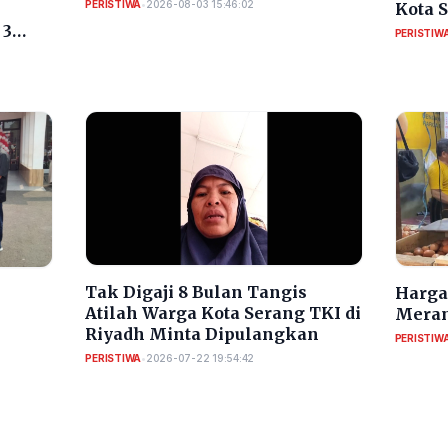
PERISTIWA
•
2026-08-03 15:46:02
Kota 
RI
 3
PERISTIW
​Tak Digaji 8 Bulan Tangis
Harga 
Atilah Warga Kota Serang TKI di
Meran
Riyadh Minta Dipulangkan
PERISTIW
PERISTIWA
•
2026-07-22 19:54:42