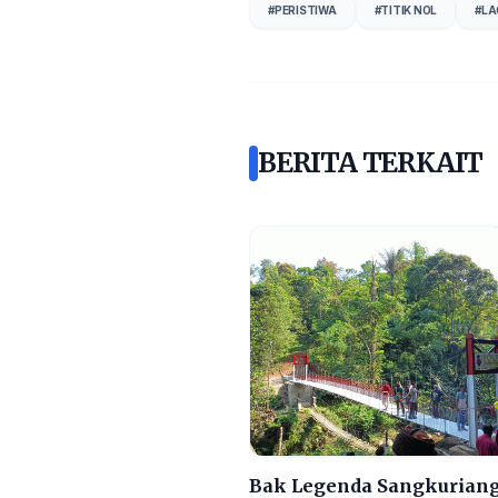
#
PERISTIWA
#
TITIK NOL
#
LA
BERITA TERKAIT
Bak Legenda Sangkuriang