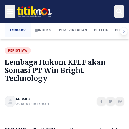
TERBARU
INDEKS
PEMERINTAHAN
POLITIK
PERIST
PERISTIWA
Lembaga Hukum KFLF akan
Somasi PT Win Bright
Technology
REDAKSI
2018-07-10 18:08:11