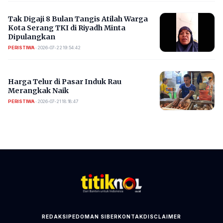
​Tak Digaji 8 Bulan Tangis Atilah Warga
Kota Serang TKI di Riyadh Minta
Dipulangkan
PERISTIWA
•
2026-07-22 19:54:42
Harga Telur di Pasar Induk Rau
Merangkak Naik
PERISTIWA
•
2026-07-21 18:18:47
REDAKSI
PEDOMAN SIBER
KONTAK
DISCLAIMER