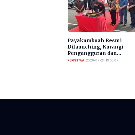
Payakumbuah Resmi
Dilaunching, Kurangi
Pengangguran dan
Meningkatkan PAD Kota
PERISTIWA
•
2026-07-24 19:03:07
Serang