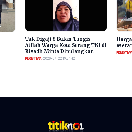
​Tak Digaji 8 Bulan Tangis
Harga 
Atilah Warga Kota Serang TKI di
Meran
Riyadh Minta Dipulangkan
PERISTIW
PERISTIWA
•
2026-07-22 19:54:42