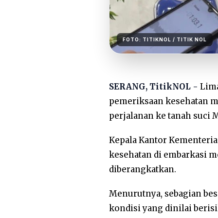
FOTO:
TITIKNOL
/ TITIK NOL
SERANG, TitikNOL -
Lima
pemeriksaan kesehatan m
perjalanan ke tanah suci 
Kepala Kantor Kementeria
kesehatan di embarkasi m
diberangkatkan.
Menurutnya, sebagian bes
kondisi yang dinilai beris