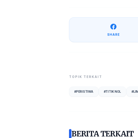
SHARE
TOPIK TERKAIT
#
PERISTIWA
#
TITIK NOL
#
LI
BERITA TERKAIT