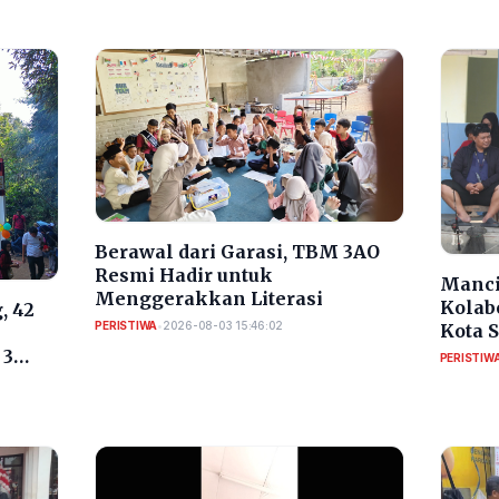
Berawal dari Garasi, TBM 3AO
Resmi Hadir untuk
Manci
Menggerakkan Literasi
Kolab
, 42
PERISTIWA
•
2026-08-03 15:46:02
Kota 
RI
 3
PERISTIW