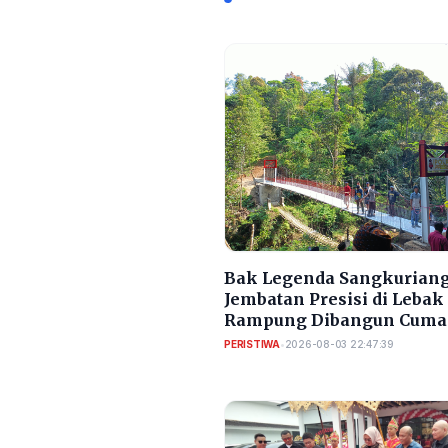
Bak Legenda Sangkuriang
Jembatan Presisi di Lebak
Rampung Dibangun Cuma
Bulan
PERISTIWA
•
2026-08-03 22:47:39