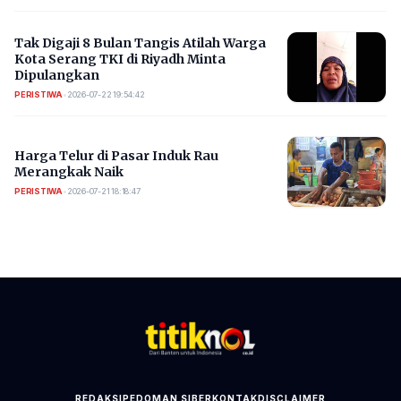
​Tak Digaji 8 Bulan Tangis Atilah Warga
Kota Serang TKI di Riyadh Minta
Dipulangkan
PERISTIWA
•
2026-07-22 19:54:42
Harga Telur di Pasar Induk Rau
Merangkak Naik
PERISTIWA
•
2026-07-21 18:18:47
REDAKSI
PEDOMAN SIBER
KONTAK
DISCLAIMER