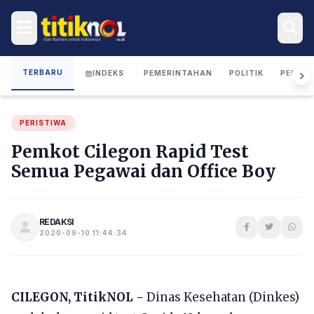
TERBARU
INDEKS
PEMERINTAHAN
POLITIK
PERIST
PERISTIWA
Pemkot Cilegon Rapid Test
Semua Pegawai dan Office Boy
REDAKSI
2020-09-10 11:44:34
CILEGON, TitikNOL -
Dinas Kesehatan (Dinkes)