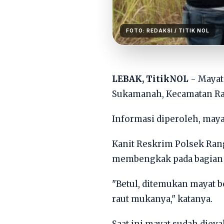
FOTO:
REDAKSI
/ TITIK NOL
LEBAK, TitikNOL
- Mayat 
Sukamanah, Kecamatan Rang
Informasi diperoleh, mayat
Kanit Reskrim Polsek Ran
membengkak pada bagian t
"Betul, ditemukan mayat b
raut mukanya," katanya.
Saat ini mayat sudah die