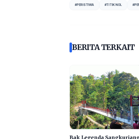
#
PERISTIWA
#
TITIK NOL
#
PE
BERITA TERKAIT
Bak Legenda Sangkuriang