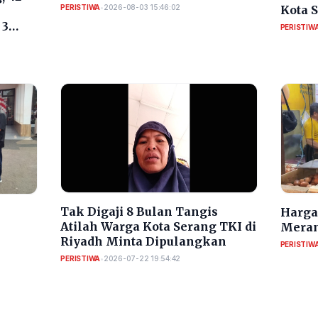
PERISTIWA
•
2026-08-03 15:46:02
Kota 
RI
 3
PERISTIW
​Tak Digaji 8 Bulan Tangis
Harga 
Atilah Warga Kota Serang TKI di
Meran
Riyadh Minta Dipulangkan
PERISTIW
PERISTIWA
•
2026-07-22 19:54:42