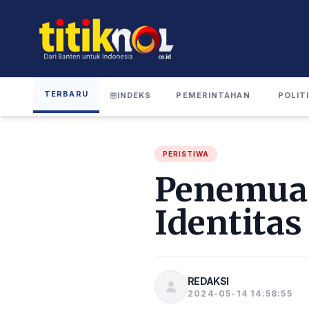
TERBARU
INDEKS
PEMERINTAHAN
POLIT
PERISTIWA
Penemuan
Identita
REDAKSI
2024-05-14 14:58:55