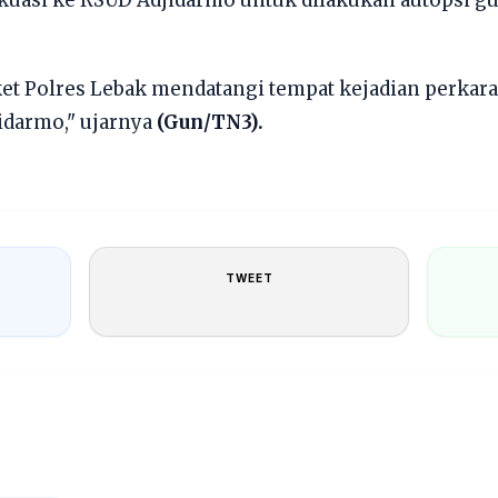
iket Polres Lebak mendatangi tempat kejadian perkar
idarmo," ujarnya
(Gun/TN3).
TWEET