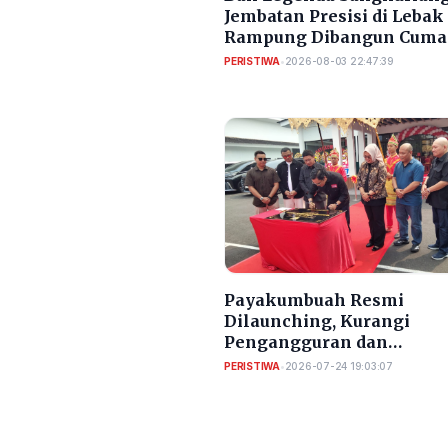
Jembatan Presisi di Lebak
Rampung Dibangun Cuma
Bulan
PERISTIWA
•
2026-08-03 22:47:39
Payakumbuah Resmi
Dilaunching, Kurangi
Pengangguran dan
Meningkatkan PAD Kota
PERISTIWA
•
2026-07-24 19:03:07
Serang