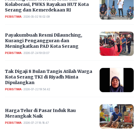
Kolaborasi, PWKS Rayakan HUT Kota
Serang dan Kemerdekaan RI
PERISTIWA
•
2026-08-02 16:02:09
Payakumbuah Resmi Dilaunching,
Kurangi Pengangguran dan
Meningkatkan PAD Kota Serang
PERISTIWA
•
2026-07-24 19:03:07
​Tak Digaji 8 Bulan Tangis Atilah Warga
Kota Serang TKI di Riyadh Minta
Dipulangkan
PERISTIWA
•
2026-07-22 19:54:42
Harga Telur di Pasar Induk Rau
Merangkak Naik
PERISTIWA
•
2026-07-21 18:18:47