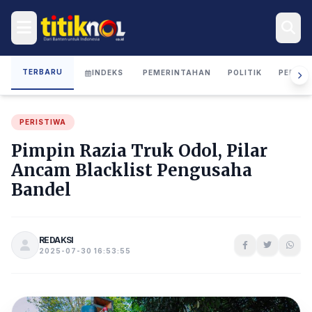
TERBARU
INDEKS
PEMERINTAHAN
POLITIK
PERIST
PERISTIWA
Pimpin Razia Truk Odol, Pilar
Ancam Blacklist Pengusaha
Bandel
REDAKSI
2025-07-30 16:53:55