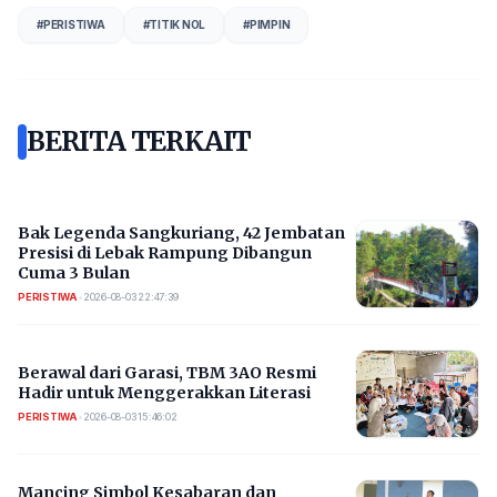
#
PERISTIWA
#
TITIK NOL
#
PIMPIN
BERITA TERKAIT
Bak Legenda Sangkuriang, 42 Jembatan
Presisi di Lebak Rampung Dibangun
Cuma 3 Bulan
PERISTIWA
•
2026-08-03 22:47:39
Berawal dari Garasi, TBM 3AO Resmi
Hadir untuk Menggerakkan Literasi
PERISTIWA
•
2026-08-03 15:46:02
Mancing Simbol Kesabaran dan