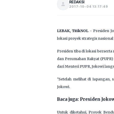
REDAKSI
2017-10-04 13:17:49
LEBAK, TitikNOL
- Presiden J
lokasi proyek strategis nasiona
Presiden tiba di lokasi berser
dan Perumahan Rakyat (PUPR) H
dari Menteri PUPR, Jokowi lan
"Setelah melihat di Iapangan, 
Jokowi.
Baca juga:
Presiden Jokow
Untuk diketahui, Proyek Bendu