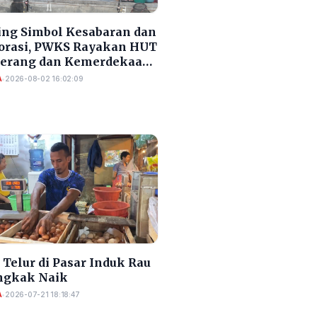
ng Simbol Kesabaran dan
orasi, PWKS Rayakan HUT
Serang dan Kemerdekaan
A
•
2026-08-02 16:02:09
Telur di Pasar Induk Rau
gkak Naik
A
•
2026-07-21 18:18:47