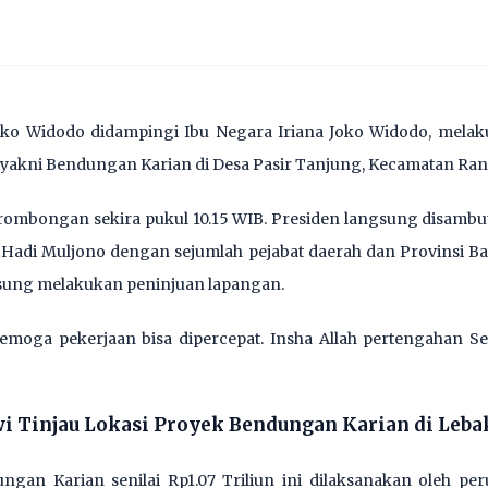
oko Widodo didampingi Ibu Negara Iriana Joko Widodo, melak
l yakni Bendungan Karian di Desa Pasir Tanjung, Kecamatan Rang
ta rombongan sekira pukul 10.15 WIB. Presiden langsung disam
adi Muljono dengan sejumlah pejabat daerah dan Provinsi Ba
gsung melakukan peninjuan lapangan.
semoga pekerjaan bisa dipercepat. Insha Allah pertengahan Sep
i Tinjau Lokasi Proyek Bendungan Karian di Leba
ngan Karian senilai Rp1.07 Triliun ini dilaksanakan oleh p