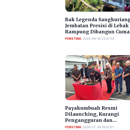
Bak Legenda Sangkuriang
Jembatan Presisi di Lebak
Rampung Dibangun Cuma
Bulan
PERISTIWA
•
2026-08-03 22:47:39
Payakumbuah Resmi
Dilaunching, Kurangi
Pengangguran dan
Meningkatkan PAD Kota
PERISTIWA
•
2026-07-24 19:03:07