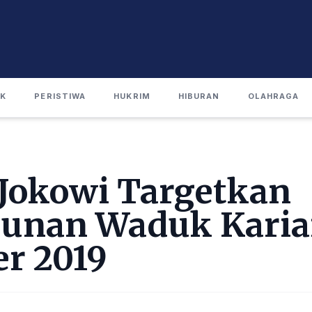
IK
PERISTIWA
HUKRIM
HIBURAN
OLAHRAGA
 Jokowi Targetkan
nan Waduk Karian
r 2019