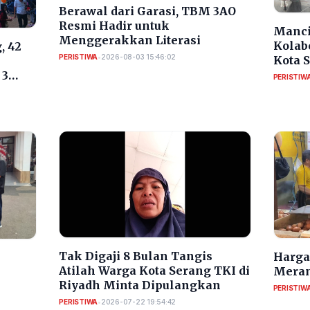
Berawal dari Garasi, TBM 3AO
Resmi Hadir untuk
Manci
Menggerakkan Literasi
Kolab
, 42
PERISTIWA
•
2026-08-03 15:46:02
Kota 
RI
 3
PERISTIW
​Tak Digaji 8 Bulan Tangis
Harga 
Atilah Warga Kota Serang TKI di
Meran
Riyadh Minta Dipulangkan
PERISTIW
PERISTIWA
•
2026-07-22 19:54:42