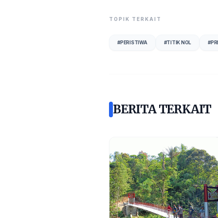
TOPIK TERKAIT
#
PERISTIWA
#
TITIK NOL
#
PR
BERITA TERKAIT