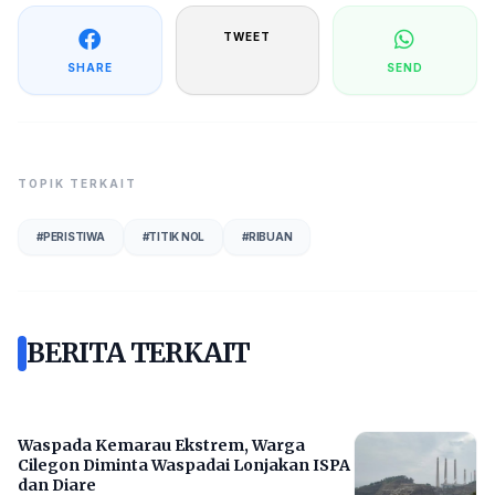
TWEET
SHARE
SEND
TOPIK TERKAIT
#
PERISTIWA
#
TITIK NOL
#
RIBUAN
BERITA TERKAIT
Waspada Kemarau Ekstrem, Warga
Cilegon Diminta Waspadai Lonjakan ISPA
dan Diare