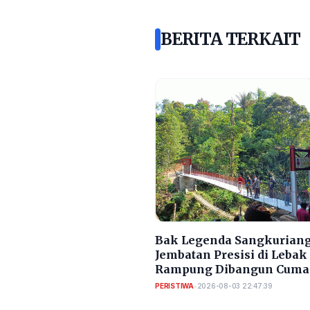
BERITA TERKAIT
Bak Legenda Sangkuriang
Jembatan Presisi di Lebak
Rampung Dibangun Cuma
Bulan
PERISTIWA
•
2026-08-03 22:47:39