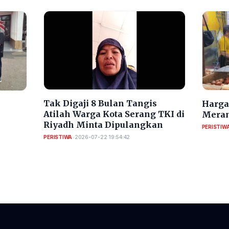
​Tak Digaji 8 Bulan Tangis
Harga 
Atilah Warga Kota Serang TKI di
Meran
Riyadh Minta Dipulangkan
PERISTIW
PERISTIWA
•
2026-07-22 19:54:42