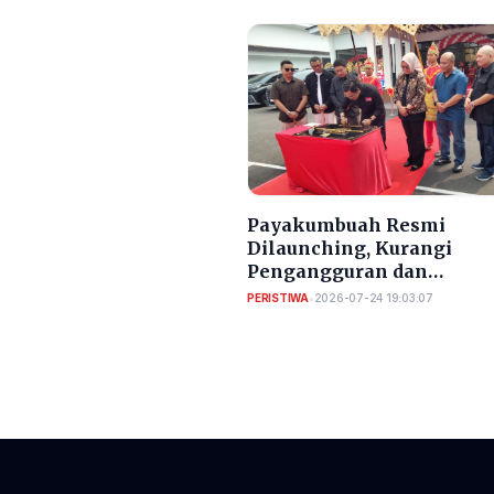
Payakumbuah Resmi
Dilaunching, Kurangi
Pengangguran dan
Meningkatkan PAD Kota
PERISTIWA
•
2026-07-24 19:03:07
Serang