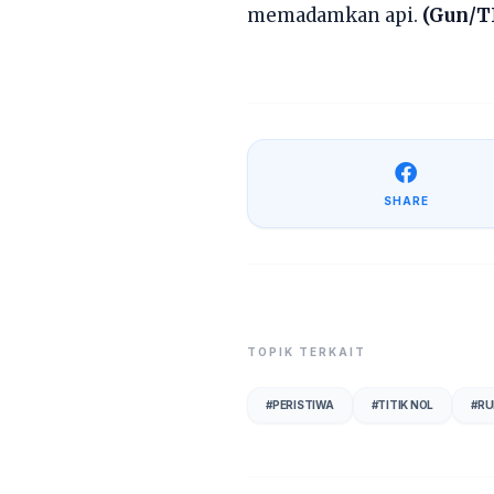
memadamkan api.
(Gun/T
SHARE
TOPIK TERKAIT
#
PERISTIWA
#
TITIK NOL
#
R