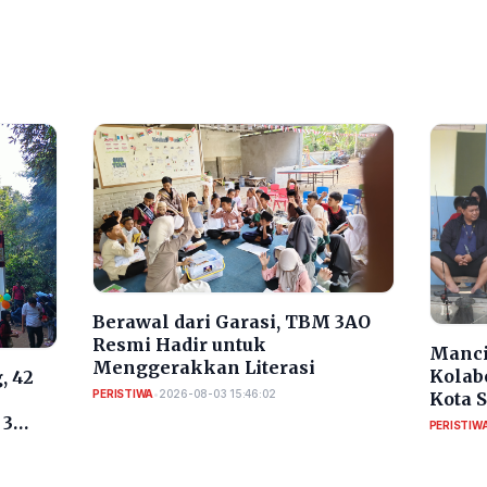
Berawal dari Garasi, TBM 3AO
Resmi Hadir untuk
Manci
Menggerakkan Literasi
Kolab
, 42
PERISTIWA
•
2026-08-03 15:46:02
Kota 
RI
 3
PERISTIW