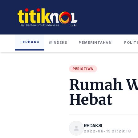
TERBARU
INDEKS
PEMERINTAHAN
POLIT
PERISTIWA
Rumah Wa
Hebat
REDAKSI
2022-08-15 21:28:18