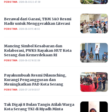
PERISTIWA
•
2026-08-03 22:47:39
Berawal dari Garasi, TBM 3AO Resmi
Hadir untuk Menggerakkan Literasi
PERISTIWA
•
2026-08-03 15:46:02
Mancing Simbol Kesabaran dan
Kolaborasi, PWKS Rayakan HUT Kota
Serang dan Kemerdekaan RI
PERISTIWA
•
2026-08-02 16:02:09
Payakumbuah Resmi Dilaunching,
Kurangi Pengangguran dan
Meningkatkan PAD Kota Serang
PERISTIWA
•
2026-07-24 19:03:07
​Tak Digaji 8 Bulan Tangis Atilah Warga
Kota Serang TKI di Riyadh Minta