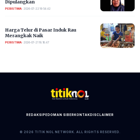
Dipulangkan
PERISTIWA
•
2026-07-22 19:54:42
Harga Telur di Pasar Induk Rau
Merangkak Naik
PERISTIWA
•
2026-07-21 18:18:47
REDAKSI
PEDOMAN SIBER
KONTAK
DISCLAIMER
© 2026 TITIK NOL NETWORK. ALL RIGHTS RESERVED.