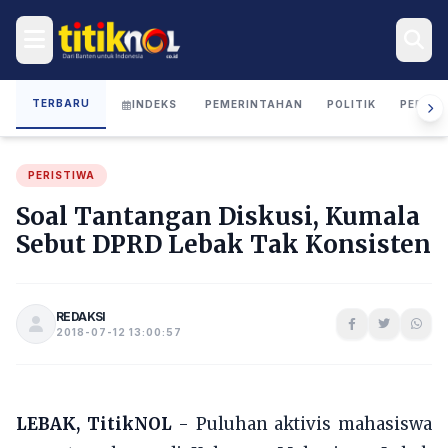
TERBARU
INDEKS
PEMERINTAHAN
POLITIK
PERIST
PERISTIWA
Soal Tantangan Diskusi, Kumala
Sebut DPRD Lebak Tak Konsisten
REDAKSI
2018-07-12 13:00:57
LEBAK, TitikNOL
- Puluhan aktivis mahasiswa