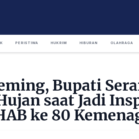
IK
PERISTIWA
HUKRIM
HIBURAN
OLAHRAGA
eming, Bupati Ser
ujan saat Jadi Ins
HAB ke 80 Kemena