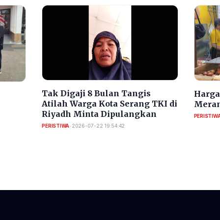
​Tak Digaji 8 Bulan Tangis
Harga 
Atilah Warga Kota Serang TKI di
Meran
Riyadh Minta Dipulangkan
PERISTIW
PERISTIWA
•
2026-07-22 19:54:42