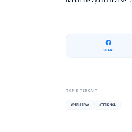
dalam melayani umat sert
SHARE
TOPIK TERKAIT
#
PERISTIWA
#
TITIK NOL