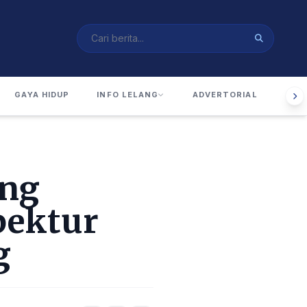
GAYA HIDUP
INFO LELANG
ADVERTORIAL
RUA
ang
pektur
g