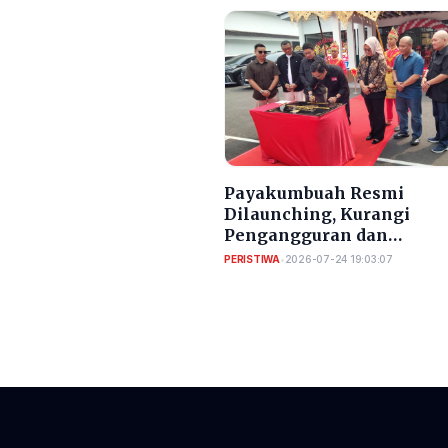
Payakumbuah Resmi
Dilaunching, Kurangi
Pengangguran dan
Meningkatkan PAD Kota
PERISTIWA
•
2026-07-24 19:03:07
Serang