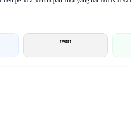
a memperkuat kehidupan umat yang harmonis di Kab
TWEET