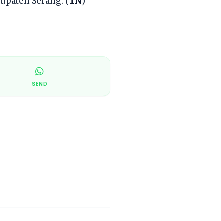
upaten Serang. (
TN
)
SEND