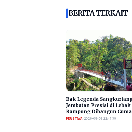
BERITA TERKAIT
Bak Legenda Sangkuriang
Jembatan Presisi di Lebak
Rampung Dibangun Cuma
Bulan
PERISTIWA
•
2026-08-03 22:47:39