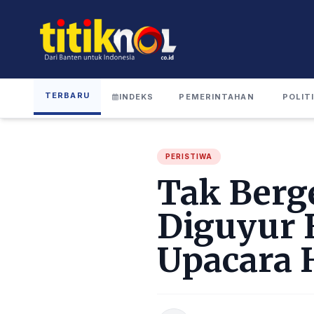
TERBARU
INDEKS
PEMERINTAHAN
POLIT
PERISTIWA
Tak Berg
Diguyur H
Upacara 