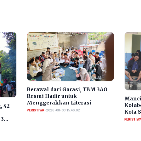
Berawal dari Garasi, TBM 3AO
Resmi Hadir untuk
Manci
Menggerakkan Literasi
Kolab
, 42
PERISTIWA
•
2026-08-03 15:46:02
Kota 
RI
 3
PERISTIW