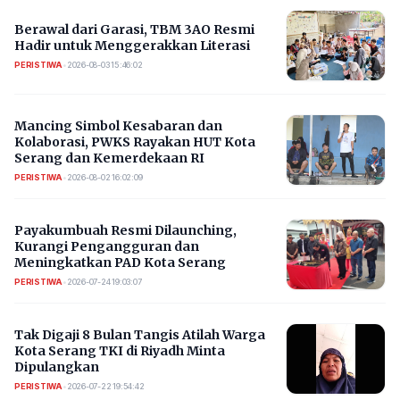
Berawal dari Garasi, TBM 3AO Resmi
Hadir untuk Menggerakkan Literasi
PERISTIWA
•
2026-08-03 15:46:02
Mancing Simbol Kesabaran dan
Kolaborasi, PWKS Rayakan HUT Kota
Serang dan Kemerdekaan RI
PERISTIWA
•
2026-08-02 16:02:09
Payakumbuah Resmi Dilaunching,
Kurangi Pengangguran dan
Meningkatkan PAD Kota Serang
PERISTIWA
•
2026-07-24 19:03:07
​Tak Digaji 8 Bulan Tangis Atilah Warga
Kota Serang TKI di Riyadh Minta
Dipulangkan
PERISTIWA
•
2026-07-22 19:54:42