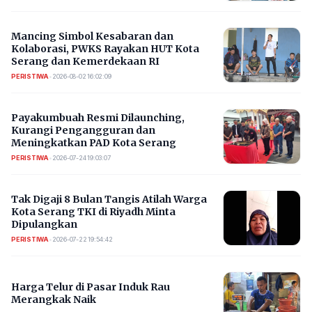
Mancing Simbol Kesabaran dan
Kolaborasi, PWKS Rayakan HUT Kota
Serang dan Kemerdekaan RI
PERISTIWA
•
2026-08-02 16:02:09
Payakumbuah Resmi Dilaunching,
Kurangi Pengangguran dan
Meningkatkan PAD Kota Serang
PERISTIWA
•
2026-07-24 19:03:07
​Tak Digaji 8 Bulan Tangis Atilah Warga
Kota Serang TKI di Riyadh Minta
Dipulangkan
PERISTIWA
•
2026-07-22 19:54:42
Harga Telur di Pasar Induk Rau
Merangkak Naik