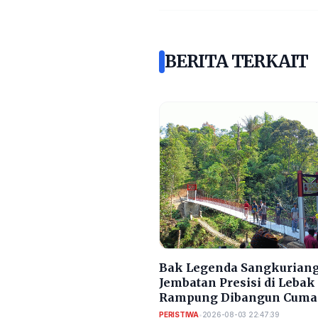
BERITA TERKAIT
Bak Legenda Sangkuriang
Jembatan Presisi di Lebak
Rampung Dibangun Cuma
Bulan
PERISTIWA
•
2026-08-03 22:47:39