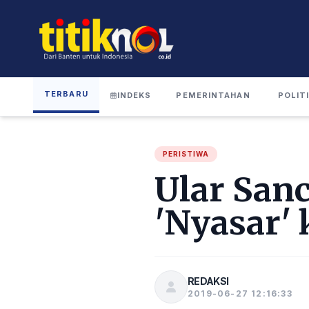
TERBARU
INDEKS
PEMERINTAHAN
POLIT
PERISTIWA
Ular San
'Nyasar'
REDAKSI
2019-06-27 12:16:33