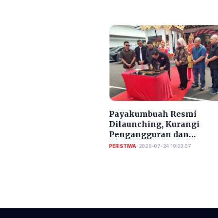
Payakumbuah Resmi
Dilaunching, Kurangi
Pengangguran dan
Meningkatkan PAD Kota
PERISTIWA
•
2026-07-24 19:03:07
Serang