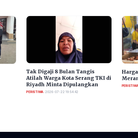
​Tak Digaji 8 Bulan Tangis
Harga 
Atilah Warga Kota Serang TKI di
Meran
Riyadh Minta Dipulangkan
PERISTIW
PERISTIWA
•
2026-07-22 19:54:42