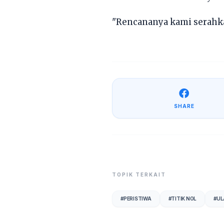
"Rencananya kami serahka
SHARE
TOPIK TERKAIT
#
PERISTIWA
#
TITIK NOL
#
UL