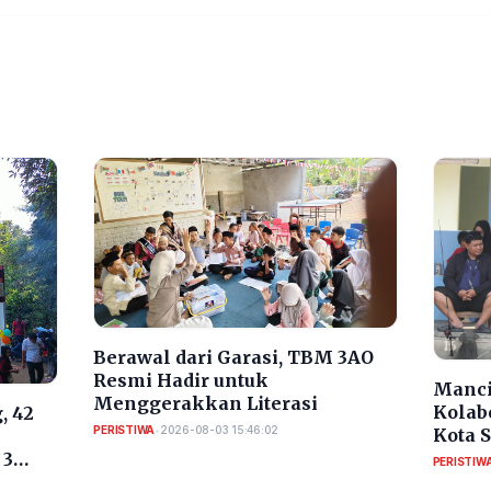
Berawal dari Garasi, TBM 3AO
Resmi Hadir untuk
Manci
Menggerakkan Literasi
Kolab
, 42
PERISTIWA
•
2026-08-03 15:46:02
Kota 
RI
 3
PERISTIW