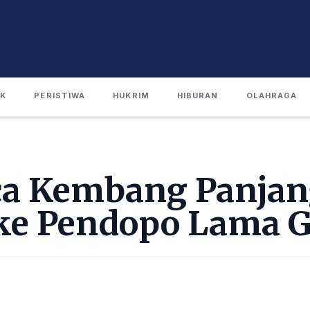
IK
PERISTIWA
HUKRIM
HIBURAN
OLAHRAGA
ca Kembang Panjan
 ke Pendopo Lama 