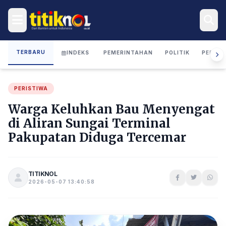
TERBARU
INDEKS
PEMERINTAHAN
POLITIK
PERIST
PERISTIWA
Warga Keluhkan Bau Menyengat
di Aliran Sungai Terminal
Pakupatan Diduga Tercemar
TITIKNOL
2026-05-07 13:40:58