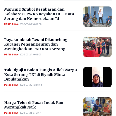
Mancing Simbol Kesabaran dan
Kolaborasi, PWKS Rayakan HUT Kota
Serang dan Kemerdekaan RI
PERISTIWA
•
2026-08-02 16:02:09
Payakumbuah Resmi Dilaunching,
Kurangi Pengangguran dan
Meningkatkan PAD Kota Serang
PERISTIWA
•
2026-07-24 19:03:07
​Tak Digaji 8 Bulan Tangis Atilah Warga
Kota Serang TKI di Riyadh Minta
Dipulangkan
PERISTIWA
•
2026-07-22 19:54:42
Harga Telur di Pasar Induk Rau
Merangkak Naik
PERISTIWA
•
2026-07-21 18:18:47